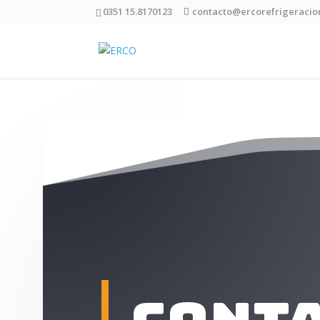
0351 15.8170123
contacto@ercorefrigeracio