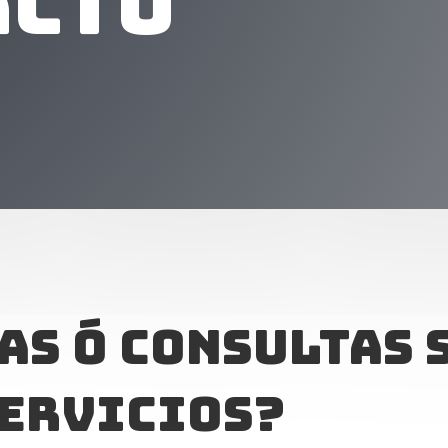
acto
as ó consultas 
servicios?